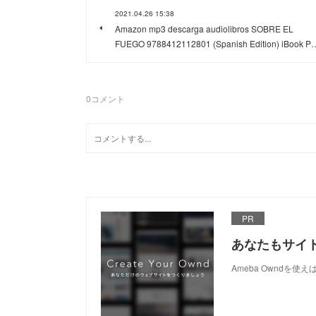
2021.04.26 15:38
Amazon mp3 descarga audiolibros SOBRE EL
FUEGO 9788412112801 (Spanish Edition) iBook P
0
コメント
PR
あなたもサイ
Ameba Owndを