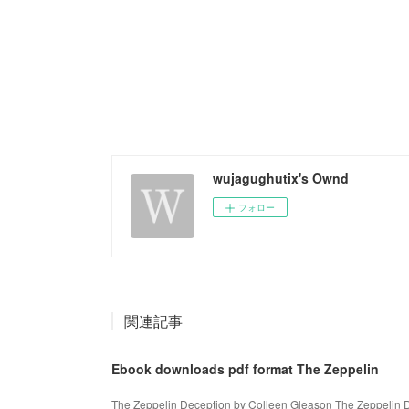
wujagughutix's Ownd
フォロー
関連記事
Ebook downloads pdf format The Zeppelin
The Zeppelin Deception by Colleen Gleason The Zeppelin D