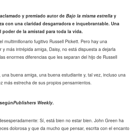
 aclamado y premiado autor de
Bajo la misma estrella
y
 Aza con una claridad desgarradora e inquebrantable. Una
 el poder de la amistad para toda la vida.
l multimillonario fugitivo Russell Pickett. Pero hay una
 y más intrépida amiga, Daisy, no está dispuesta a dejarla
y las enormes diferencias que les separan del hijo de Russell
, una buena amiga, una buena estudiante y, tal vez, incluso una
vez más estrecha de sus propios pensamientos.
 según
Publishers Weekly
.
esesperadamente: Sí, está bien no estar bien. John Green ha
eces dolorosa y que da mucho que pensar, escrita con el encanto