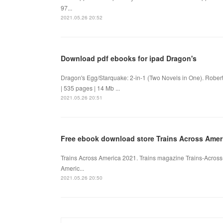
97...
2021.05.26 20:52
Download pdf ebooks for ipad Dragon's
Dragon's Egg/Starquake: 2-in-1 (Two Novels in One). Robe
| 535 pages | 14 Mb ...
2021.05.26 20:51
Free ebook download store Trains Across Amer
Trains Across America 2021. Trains magazine Trains-Acros
Americ...
2021.05.26 20:50