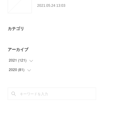
2021.05.24 13:03
カテゴリ
アーカイブ
2021
(
121
)
2020
(
81
(
35
)
)
(
18
)
(
8
)
(
21
)
(
12
)
(
24
)
(
26
)
(
23
)
(
35
)