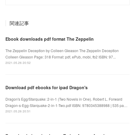
関連記事
Ebook downloads pdf format The Zeppelin
The Zeppelin Deception by Colleen Gleason The Zeppelin Deception
Colleen Gleason Page: 318 Format: pdf, ePub, mobi, fb2 ISBN: 97...
2021.05.26 20:52
Download pdf ebooks for ipad Dragon's
Dragon's Egg/Starquake: 2-in-1 (Two Novels in One). Robert L. Forward
Dragon-s-Egg-Starquake-2-in-1-Two.pdf ISBN: 9780345388988 | 535 pa…
2021.05.26 20:51