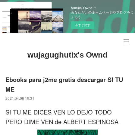
Ameba Owndで
あなただけのホームページやブログをつ
くろう
今すぐ試す
wujagughutix's Ownd
Ebooks para j2me gratis descargar SI TU
ME
2021.04.06 19:31
SI TU ME DICES VEN LO DEJO TODO
PERO DIME VEN de ALBERT ESPINOSA