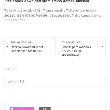
Free ebook download store Trains Across America
Trains Across America 2021. Trains magazine Trains-Across-America-
2021.pdf ISBN: 9781627007498 | 28 pages | 1 Mb Trains Across Americ...
2021.05.26 20:50
2021.04.07 01:04
2021.04.06 19:31
Book to download in pdf
Ebooks para windows
Heartland: A Memoir of
SALVADOR DE
MADARIAGA,
0
コメント
PR